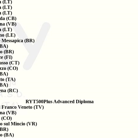
a (LT)
a (LT)
a (LT)
da (CB)
na (VB)
a (LT)
no (LE)
e Messapica (BR)
(BA)
o (BR)
e (FI)
asso (CT)
zzo (CO)
(BA)
to (TA)
(BA)
tena (RC)
RYT500Plus Advanced Diploma
l Franco Veneto (TV)
na (VB)
 (CO)
io sul Mincio (VR)
(BR)
to (BA)