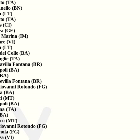
to (TA)
anello (BN)
a (LT)
to (TA)
as (CI)
a (GE)
 Marina (IM)
re (VI)
a (LT)
del Colle (BA)
aglie (TA)
avilla Fontana (BR)
oli (BA)
(BA)
evilla Fontana (BR)
iovanni Rotondo (FG)
ia (BA)
ci (MT)
oli (BA)
na (TA)
(BA)
oro (MT)
iovanni Rotondo (FG)
nola (FG)
za (VI)