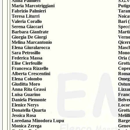
Anna Palmieri
S.G.V
Maria Marcotriggiani
Putig
Fabrizio Palmieri
Taran
Teresa Liturri
Noica
Valeria Corallo
Bari 
Serena Giaccari
Specc
Barbara Gianfrate
Marti
Giorgia De Giorgi
Verno
Melina Marcantonio
Qicer
Elena Giuralarocca
Masch
Sara Petrosillo
Monop
Federica Massa
Oria 
Elise Clerfeuille
Grott
Francesca Rizzello
Coper
Alberta Crescentini
Roma
Elena Colombo
Omeg
Giuditta Moro
Ostun
Anna Rita Grassi
Lizza
Luisa Guarino
Franc
Daniela Piemonte
Belve
Elenice Nerys
Locor
Donatella Quarta
Grott
Jessica Rosa
Melill
Loredana Minodora Lupu
Barge
Monica Zerega
Genov