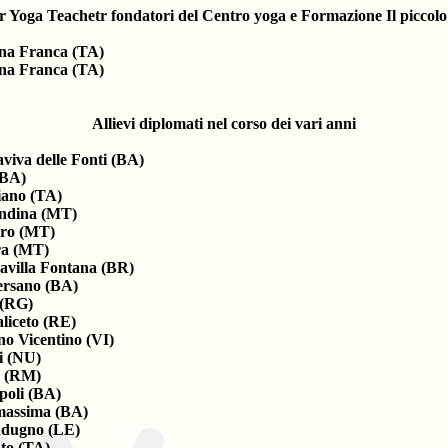
 Yoga Teachetr fondatori del Centro yoga e Formazione Il piccol
na Franca (TA)
na Franca (TA)
Allievi diplomati nel corso dei vari anni
viva delle Fonti (BA)
(BA)
iano (TA)
ndina (MT)
oro (MT)
a (MT)
avilla Fontana (BR)
rsano (BA)
a(RG)
aliceto (RE)
o Vicentino (VI)
i (NU)
 (RM)
oli (BA)
assima (BA)
dugno (LE)
to (TA)