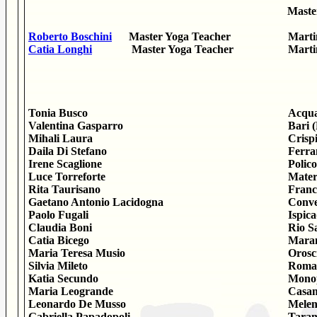
Master
Roberto Boschini
Master Yoga Teacher
Marti
Catia Longhi
Master Yoga Teacher
Marti
Tonia Busco
Acqua
Valentina Gasparro
Bari 
Mihali Laura
Crisp
Daila Di Stefano
Ferra
Irene Scaglione
Polic
Luce Torreforte
Mater
Rita Taurisano
Franc
Gaetano Antonio Lacidogna
Conve
Paolo Fugali
Ispic
Claudia Boni
Rio S
Catia Bicego
Maran
Maria Teresa Musio
Orosc
Silvia Mileto
Roma
Katia Secundo
Monop
Maria Leogrande
Casam
Leonardo De Musso
Melen
Gabriella Papadopoli
Taran