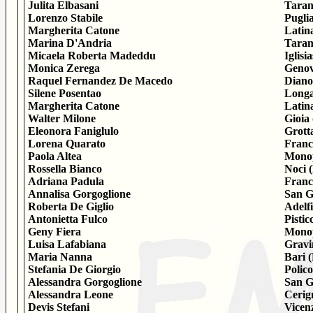
Julita Elbasani
Taran
Lorenzo Stabile
Pugli
Margherita Catone
Latin
Marina D'Andria
Taran
Micaela Roberta Madeddu
Iglisi
Monica Zerega
Genov
Raquel Fernandez De Macedo
Diano
Silene Posentao
Longa
Margherita Catone
Latin
Walter Milone
Gioia 
Eleonora Faniglulo
Grott
Lorena Quarato
Franc
Paola Altea
Monop
Rossella Bianco
Noci 
Adriana Padula
Franc
Annalisa Gorgoglione
San G
Roberta De Giglio
Adelf
Antonietta Fulco
Pistic
Geny Fiera
Monop
Luisa Lafabiana
Gravi
Maria Nanna
Bari 
Stefania De Giorgio
Polic
Alessandra Gorgoglione
San G
Alessandra Leone
Cerig
Devis Stefani
Vicen