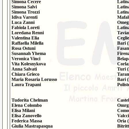
Simona Cecere
Latin
Simona Salvi
Latin
Simona Trozzi
Latin
Idiva Varenti
Mafal
Luca Zanni
Omeg
Fabiola Loreti
Latin
Loredana Renni
Tavia
Valentina Elia
Cegli
Raffaella Milella
Bari 
Rosa Ostuni
Fasan
Susannah Yhema
Firenz
Veronica Vinci
Belap
Vita Kolesnykova
Corla
Anna Salvati
Turi 
Chiara Grieco
Taran
Maria Rosaria Lorusso
Bari 
Laura Trapani
Polis
Tudorita Chelman
Caste
Elena Colombo
Omrg
Elisa Milani
Como
Elisa Zanovello
Valcc
Federica Massa
Oria 
Giulia Mastrapasqua
Bitrit