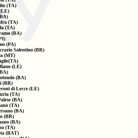
ito (TA)
(LE)
(BA)
fra (TA)
la (TA)
ramo (BA)
PI)
mo (PA)
crazio Salentino (BR)
a (MT)
aglie(TA)
fiano (LE)
(BA)
otondo (BA)
i (BR)
roni di Lecce (LE)
ria (TA)
Palese (BA)
iano (TA)
rsano (BA)
o (BR)
nano (BA)
no (TA)
tta (BAT)