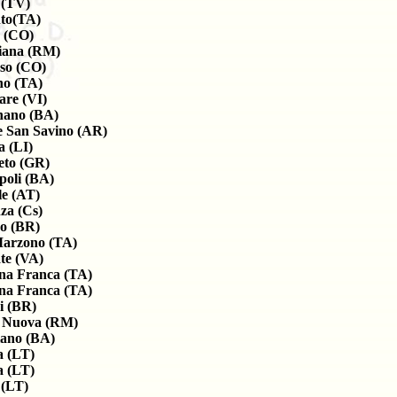
 (TV)
to(TA)
 (CO)
iana (RM)
so (CO)
no (TA)
re (VI)
nano (BA)
 San Savino (AR)
a (LI)
eto (GR)
oli (BA)
le (AT)
za (Cs)
o (BR)
arzono (TA)
te (VA)
na Franca (TA)
na Franca (TA)
i (BR)
 Nuova (RM)
iano (BA)
a (LT)
a (LT)
 (LT)