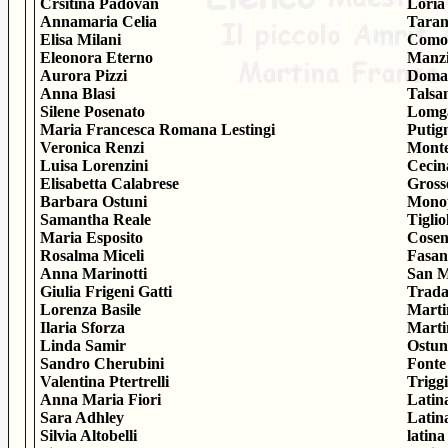
Crsitina Padovan
Loria
Annamaria Celia
Taran
Elisa Milani
Como
Eleonora Eterno
Manz
Aurora Pizzi
Doma
Anna Blasi
Talsa
Silene Posenato
Lomga
Maria Francesca Romana Lestingi
Putig
Veronica Renzi
Monte
Luisa Lorenzini
Cecin
Elisabetta Calabrese
Gross
Barbara Ostuni
Monop
Samantha Reale
Tiglio
Maria Esposito
Cosen
Rosalma Miceli
Fasan
Anna Marinotti
San M
Giulia Frigeni Gatti
Trada
Lorenza Basile
Marti
Ilaria Sforza
Marti
Linda Samir
Ostun
Sandro Cherubini
Fonte
Valentina Ptertrelli
Trigg
Anna Maria Fiori
Latin
Sara Adhley
Latin
Silvia Altobelli
latina