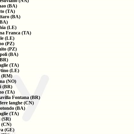
esuviano (NA)
nao (BA)
to (TA)
ttaro (BA)
(BA)
hia (LE)
na Franca (TA)
le (LE)
no (PZ)
ito (PZ)
oli (BA)
(BR)
aglie (TA)
tino (LE)
 (RM)
na (NO)
i (BR)
no (TA)
avilla Fontana (BR)
dere langhe (CN)
otondo (BA)
aglie (TA)
i (SR)
 (CN)
a (GE)