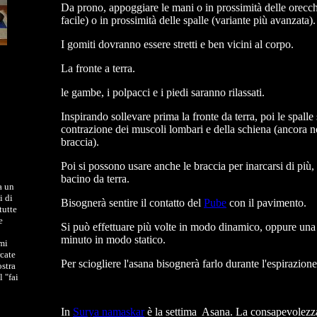
Da prono, appoggiare le mani o in prossimità delle orecch
facile) o in prossimità delle spalle (variante più avanzata).
I gomiti dovranno essere stretti e ben vicini al corpo.
La fronte a terra.
le gambe, i polpacci e i piedi saranno rilassati.
Inspirando sollevare prima la fronte da terra, poi le spalle 
contrazione dei muscoli lombari e della schiena (ancora no
braccia).
Poi si possono usare anche le braccia per inarcarsi di più,
bacino da terra.
a un
i di
Bisognerà sentire il contatto del
Pube
con il pavimento.
tutte
e
Si può effettuare più volte in modo dinamico, oppure una 
minuto in modo statico.
mi
cate
Per sciogliere l'asana bisognerà farlo durante l'espirazione
stra
l "fai
In
Surya namaskar
è la settima Asana. La consapevolezza